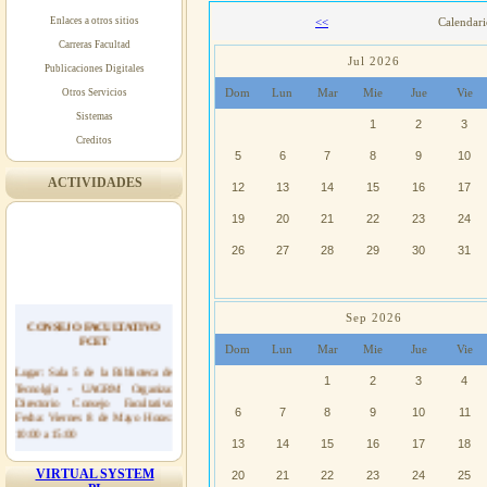
Enlaces a otros sitios
<<
Calendari
Carreras Facultad
Jul 2026
Publicaciones Digitales
Dom
Lun
Mar
Mie
Jue
Vie
Otros Servicios
Sistemas
1
2
3
Creditos
5
6
7
8
9
10
ACTIVIDADES
12
13
14
15
16
17
19
20
21
22
23
24
26
27
28
29
30
31
CONSEJO FACULTATIVO
Sep 2026
FCET
Dom
Lun
Mar
Mie
Jue
Vie
Lugar: Sala 5 de la Biblioteca de
Tecnolgía - UAGRM Organiza:
1
2
3
4
Directorio Consejo Facultativo
Fecha: Viernes 8 de Mayo Horas:
6
7
8
9
10
11
10:00 a 15:00
13
14
15
16
17
18
08/05/2026
VIRTUAL SYSTEM
20
21
22
23
24
25