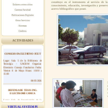
constituye en el instrumento al servicio de la 
Enlaces a otros sitios
conocimiento, educación, investigación y preserv
acervo bibliográfico que posee.
Carreras Facultad
Publicaciones Digitales
Otros Servicios
Sistemas
Creditos
ACTIVIDADES
CONSEJO FACULTATIVO FCET
Lugar: Sala 5 de la Biblioteca de
Tecnolgía - UAGRM Organiza:
Directorio Consejo Facultativo Fecha:
Viernes 8 de Mayo Horas: 10:00 a
15:00
08/05/2026
DEFENSA DE TESIS ING.
ELECTROMECANICA
Lugar: Sala de Investigación de la
Biblioteca de Tecnolgía - UAGRM
Organiza: Ing. Electromecánica Fecha:
VIRTUAL SYSTEM PI
Viernes 8 de Mayo Horas: 09:00 a