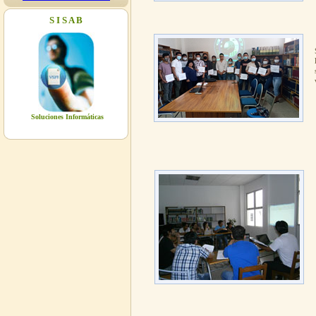
12:00
S I S A B
08/05/2026
CONFERENCIA
Lugar: Videoteca de la Biblioteca de
Tecnolgía - UAGRM Organiza: Ing.
Walter Yabeta Fecha: Viernes 8 de
Mayo Horas: 14:00 a 19:00
Soluciones Informáticas
08/05/2026
REUNIÓN COMITE CIENTÍFICO
ACADÉRMICO
Lugar: Sala 6A de la Biblioteca de
Tecnolgía - UAGRM Organiza: IIT
(Instituto de Investigaciones
Tecnológicas) Fecha: Viernes 8 de
Mayo Hora: 09:00 a 12:00
08/05/2026
CONFERENCIA ING.
INDUSTRIAL
Lugar: Videoteca de la Biblioteca de
Tecnolgía - UAGRM Organiza: Ing.