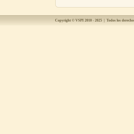
Industrial Fecha: Viernes 8 de Mayo
Horas: 08:00 a 13:00
08/05/2026
Copyright ©
VSPI
2010 - 2025 | Todos los derecho