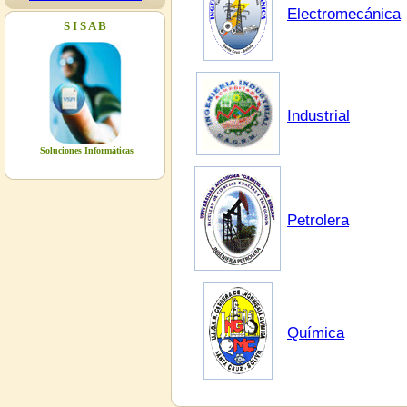
Electromecánica
12:00
S I S A B
08/05/2026
CONFERENCIA
Lugar: Videoteca de la Biblioteca de
Tecnolgía - UAGRM Organiza: Ing.
Industrial
Walter Yabeta Fecha: Viernes 8 de
Mayo Horas: 14:00 a 19:00
Soluciones Informáticas
08/05/2026
REUNIÓN COMITE CIENTÍFICO
ACADÉRMICO
Petrolera
Lugar: Sala 6A de la Biblioteca de
Tecnolgía - UAGRM Organiza: IIT
(Instituto de Investigaciones
Tecnológicas) Fecha: Viernes 8 de
Mayo Hora: 09:00 a 12:00
08/05/2026
Química
CONFERENCIA ING.
INDUSTRIAL
Lugar: Videoteca de la Biblioteca de
Tecnolgía - UAGRM Organiza: Ing.