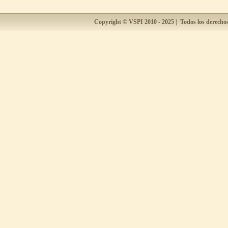
Industrial Fecha: Viernes 8 de Mayo
Horas: 08:00 a 13:00
Copyright ©
VSPI
2010 - 2025 | Todos los derecho
08/05/2026