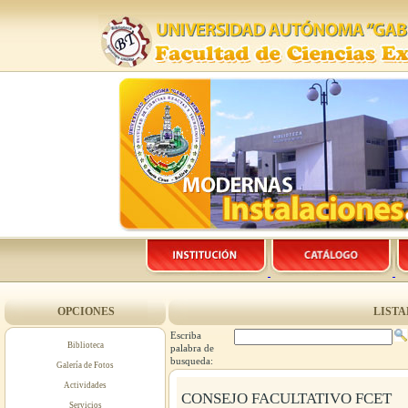
OPCIONES
LISTA
Escriba
Biblioteca
palabra de
busqueda:
Galería de Fotos
Actividades
CONSEJO FACULTATIVO FCET
Servicios