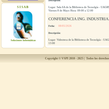
Descripción:
Viernes 8 de Mayo Horas: 09:00 a
12:00
S I S A B
Lugar: Sala 6A de la Biblioteca de Tecnolgía - UAGRM
Viernes 8 de Mayo Hora: 09:00 a 12:00
08/05/2026
CONFERENCIA ING. INDUSTRIA
CONFERENCIA
08/05/2026
Fecha:
Lugar: Videoteca de la Biblioteca de
Tecnolgía - UAGRM Organiza: Ing.
Descripción:
Walter Yabeta Fecha: Viernes 8 de
Mayo Horas: 14:00 a 19:00
Lugar: Videoteca de la Biblioteca de Tecnolgía - UA
Soluciones Informáticas
13:00
08/05/2026
REUNIÓN COMITE CIENTÍFICO
Copyright ©
VSPI
2010 - 2025 | Todos los derecho
ACADÉRMICO
Lugar: Sala 6A de la Biblioteca de
Tecnolgía - UAGRM Organiza: IIT
(Instituto de Investigaciones
Tecnológicas) Fecha: Viernes 8 de
Mayo Hora: 09:00 a 12:00
08/05/2026
CONFERENCIA ING.
INDUSTRIAL
Lugar: Videoteca de la Biblioteca de