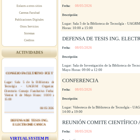
08/05/2026
Enlaces a otros sitios
Fecha:
Carreras Facultad
Descripción:
Publicaciones Digitales
Lugar: Sala 5 de la Biblioteca de Tecnolgía - UAGRM
Otros Servicios
Horas: 10:00 a 15:00
Sistemas
DEFENSA DE TESIS ING. ELEC
Creditos
08/05/2026
Fecha:
ACTIVIDADES
Descripción:
Lugar: Sala de Investigación de la Biblioteca de Te
CONSEJO FACULTATIVO FCET
Mayo Horas: 09:00 a 12:00
Lugar: Sala 5 de la Biblioteca de
CONFERENCIA
Tecnolgía - UAGRM Organiza:
Directorio Consejo Facultativo Fecha:
08/05/2026
Fecha:
Viernes 8 de Mayo Horas: 10:00 a
15:00
Descripción:
08/05/2026
Lugar: Videoteca de la Biblioteca de Tecnolgía - UA
14:00 a 19:00
DEFENSA DE TESIS ING.
ELECTROMECANICA
REUNIÓN COMITE CIENTÍFICO
Lugar: Sala de Investigación de la
08/05/2026
Fecha:
Biblioteca de Tecnolgía - UAGRM
VIRTUAL SYSTEM PI
Organiza: Ing. Electromecánica Fecha: