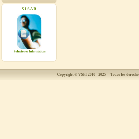
Viernes 8 de Mayo Horas: 09:00 a
12:00
S I S A B
08/05/2026
CONFERENCIA
Lugar: Videoteca de la Biblioteca de
Tecnolgía - UAGRM Organiza: Ing.
Walter Yabeta Fecha: Viernes 8 de
Mayo Horas: 14:00 a 19:00
Soluciones Informáticas
08/05/2026
REUNIÓN COMITE CIENTÍFICO
ACADÉRMICO
Copyright ©
VSPI
2010 - 2025 | Todos los derecho
Lugar: Sala 6A de la Biblioteca de
Tecnolgía - UAGRM Organiza: IIT
(Instituto de Investigaciones
Tecnológicas) Fecha: Viernes 8 de
Mayo Hora: 09:00 a 12:00
08/05/2026
CONFERENCIA ING.
INDUSTRIAL
Lugar: Videoteca de la Biblioteca de
Tecnolgía - UAGRM Organiza: Ing.