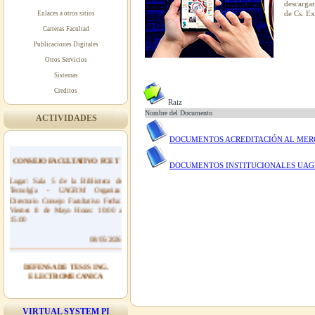
descargar
de Cs. Ex
Enlaces a otros sitios
Carreras Facultad
Publicaciones Digitales
Otros Servicios
Sistemas
Creditos
Raiz
Nombre del Documento
ACTIVIDADES
DOCUMENTOS ACREDITACIÓN AL MER
CONSEJO FACULTATIVO FCET
DOCUMENTOS INSTITUCIONALES UAG
Lugar: Sala 5 de la Biblioteca de
Tecnolgía - UAGRM Organiza:
Directorio Consejo Facultativo Fecha:
Viernes 8 de Mayo Horas: 10:00 a
15:00
08/05/2026
DEFENSA DE TESIS ING.
ELECTROMECANICA
Lugar: Sala de Investigación de la
Biblioteca de Tecnolgía - UAGRM
Organiza: Ing. Electromecánica Fecha:
VIRTUAL SYSTEM PI